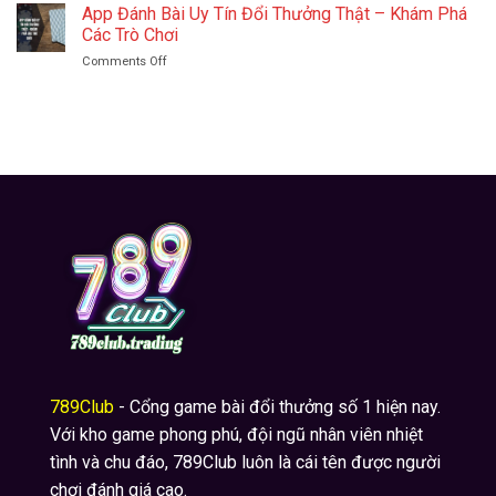
Bài
App Đánh Bài Uy Tín Đổi Thưởng Thật – Khám Phá
Thắng
Tối
Poker
–
Các Trò Chơi
Ưu
Online
Cách
Comments Off
on
Ăn
Đánh
App
Tiền
Bài
Đánh
Thật
Hiệu
Bài
–
Quả
Uy
Đặt
Tín
Cược
Đổi
Thông
Thưởng
Minh
Thật
–
Khám
Phá
Các
Trò
Chơi
789Club
- Cổng game bài đổi thưởng số 1 hiện nay.
Với kho game phong phú, đội ngũ nhân viên nhiệt
tình và chu đáo, 789Club luôn là cái tên được người
chơi đánh giá cao.