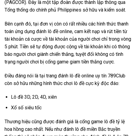
(PAGCOR). Đây là một tập đoàn được thành lập thông qua
Tổng thống do chính phủ Philippines sở hữu và kiểm soát.
Bên cạnh đó, tại đơn vị còn có rất nhiều các hình thức thanh
toán ứng dụng đánh lô đề online, cam kết nạp và rút tiền từ
tài khoản cá cược về tài khoản của người chơi chỉ trong vòng
5 phút. Tiền sẽ tự động được cộng về tài khoản khi có thông
báo người chơi giành chiến thắng, tuyệt đối không có tình
trạng người chơi bị cổng game giam tiền thắng cược.
Điều đáng nói là tại trang đánh lô đề online uy tín 789Club
còn sở hữu những hình thức chơi lô đề cực kỳ độc đáo:
Lô đề 3D, 2D, 4D, xiên
Xổ số siêu tốc
Thương hiệu cũng được đánh giá là cổng game lô đề tỷ lệ
hoa hồng cao nhất. Nếu như đánh lô đề miền Bắc truyền