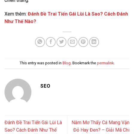
chiến thắng.
Xem thêm:
Đánh Đề Trai Tiến Gái Lùi Là Sao? Cách Đánh
Như Thế Nào?
This entry was posted in
Blog
. Bookmark the
permalink
.
SEO
Đánh Đề Trai Tiến Gái Lùi Là
Nằm Mơ Thấy Cá Mang Vận
Sao? Cách Đánh Như Thế
Đỏ Hay Đen? – Giải Mã Chi