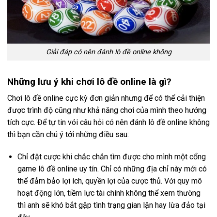
Giải đáp có nên đánh lô đề online không
Những lưu ý khi chơi lô đề online là gì?
Chơi lô đề online cực kỳ đơn giản nhưng để có thể cải thiện
được trình độ cũng như khả năng chơi của mình theo hướng
tích cực. Để tự tin vói câu hỏi có nên đánh lô đề online không
thì bạn cần chú ý tới những điều sau:
Chỉ đặt cược khi chắc chắn tìm được cho mình một cổng
game lô đề online uy tín. Chỉ có những địa chỉ này mới có
thể đảm bảo lợi ích, quyền lợi của cược thủ. Với quy mô
hoạt động lớn, tiềm lực tài chính không thể xem thường
thì anh sẽ khó bắt gặp tình trạng gian lận hay lừa đảo tại