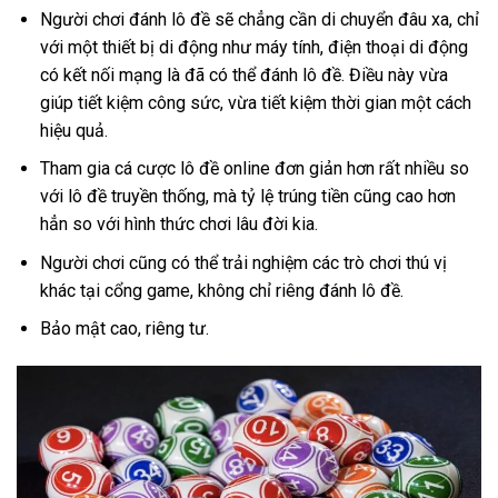
Người chơi đánh lô đề sẽ chẳng cần di chuyển đâu xa, chỉ
với một thiết bị di động như máy tính, điện thoại di động
có kết nối mạng là đã có thể đánh lô đề. Điều này vừa
giúp tiết kiệm công sức, vừa tiết kiệm thời gian một cách
hiệu quả.
Tham gia cá cược lô đề online đơn giản hơn rất nhiều so
với lô đề truyền thống, mà tỷ lệ trúng tiền cũng cao hơn
hẳn so với hình thức chơi lâu đời kia.
Người chơi cũng có thể trải nghiệm các trò chơi thú vị
khác tại cổng game, không chỉ riêng đánh lô đề.
Bảo mật cao, riêng tư.