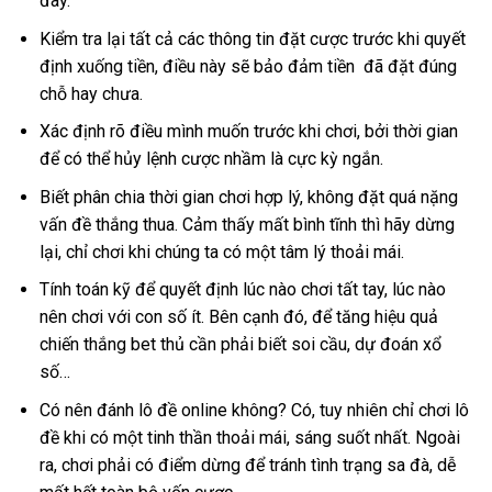
đây.
Kiểm tra lại tất cả các thông tin đặt cược trước khi quyết
định xuống tiền, điều này sẽ bảo đảm tiền đã đặt đúng
chỗ hay chưa.
Xác định rõ điều mình muốn trước khi chơi, bởi thời gian
để có thể hủy lệnh cược nhầm là cực kỳ ngắn.
Biết phân chia thời gian chơi hợp lý, không đặt quá nặng
vấn đề thắng thua. Cảm thấy mất bình tĩnh thì hãy dừng
lại, chỉ chơi khi chúng ta có một tâm lý thoải mái.
Tính toán kỹ để quyết định lúc nào chơi tất tay, lúc nào
nên chơi với con số ít. Bên cạnh đó, để tăng hiệu quả
chiến thắng bet thủ cần phải biết soi cầu, dự đoán xổ
số…
Có nên đánh lô đề online không? Có, tuy nhiên chỉ chơi lô
đề khi có một tinh thần thoải mái, sáng suốt nhất. Ngoài
ra, chơi phải có điểm dừng để tránh tình trạng sa đà, dễ