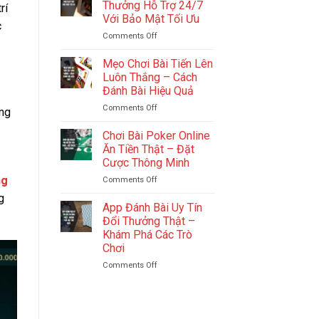
Bài
Giải
Thưởng Hỗ Trợ 24/7
rí
Quốc
Trí
Với Bảo Mật Tối Ưu
c
Tế
Thú
Comments Off
on
Miễn
Vị
Cổng
Phí
Tại
Game
Cho
Mẹo Chơi Bài Tiến Lên
789Club
Bài
iOS
Luôn Thắng – Cách
Đổi
–
Đánh Bài Hiệu Quả
Thưởng
Tham
Comments Off
on
Hỗ
Gia
ông
Mẹo
Trợ
Ngay
Chơi
24/7
Chơi Bài Poker Online
Bài
Với
Ăn Tiền Thật – Đặt
Tiến
Bảo
Cược Thông Minh
Lên
Mật
ng
Comments Off
on
Luôn
Tối
Chơi
Thắng
Ưu
g
Bài
–
App Đánh Bài Uy Tín
Poker
Cách
Đổi Thưởng Thật –
Online
Đánh
Khám Phá Các Trò
Ăn
Bài
Chơi
Tiền
Hiệu
Thật
Comments Off
Quả
on
–
App
Đặt
Đánh
Cược
Bài
Thông
Uy