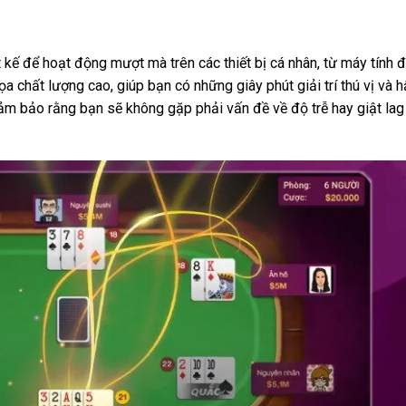
 kế để hoạt động mượt mà trên các thiết bị cá nhân, từ máy tính 
ọa chất lượng cao, giúp bạn có những giây phút giải trí thú vị và 
đảm bảo rằng bạn sẽ không gặp phải vấn đề về độ trễ hay giật lag