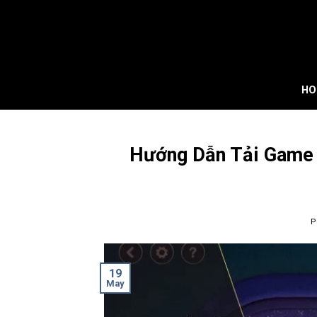
Skip
to
content
HO
Hướng Dẫn Tải Game 
P
19
May