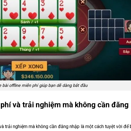
bài offline miễn phí giúp bạn dễ dàng bắt đầu
 phí và trải nghiệm mà không cần đăng
và trải nghiệm mà không cần đăng nhập là một cách tuyệt vời để