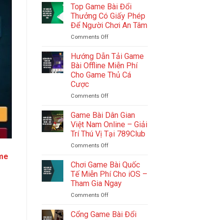
Bài
Cơ
Top Game Bài Đổi
Miền
Hội
Thưởng Có Giấy Phép
Nam
Và
Để Người Chơi An Tâm
Online
Cạm
Comments Off
on
Miễn
Bẫy
Top
Phí
Mới
Game
–
Hướng Dẫn Tải Game
Bài
Trải
Bài Offline Miễn Phí
Đổi
Nghiệm
Cho Game Thủ Cá
Thưởng
Đỉnh
Cược
Có
Cao
Giấy
Comments Off
on
Phép
Hướng
Để
Dẫn
Game Bài Dân Gian
Người
Tải
Việt Nam Online – Giải
Chơi
Game
Trí Thú Vị Tại 789Club
An
Bài
Comments Off
Tâm
on
Offline
Game
Miễn
ame
Bài
Phí
Chơi Game Bài Quốc
Dân
Cho
Tế Miễn Phí Cho iOS –
Gian
Game
Tham Gia Ngay
Việt
Thủ
Comments Off
on
Nam
Cá
Chơi
Online
Cược
Game
–
Cổng Game Bài Đổi