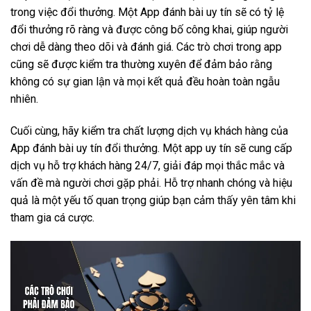
trong việc đổi thưởng. Một
App đánh bài uy tín
sẽ có tỷ lệ
đổi thưởng rõ ràng và được công bố công khai, giúp người
chơi dễ dàng theo dõi và đánh giá. Các trò chơi trong app
cũng sẽ được kiểm tra thường xuyên để đảm bảo rằng
không có sự gian lận và mọi kết quả đều hoàn toàn ngẫu
nhiên.
Cuối cùng, hãy kiểm tra chất lượng dịch vụ khách hàng của
App đánh bài uy tín đổi thưởng. Một app uy tín sẽ cung cấp
dịch vụ hỗ trợ khách hàng 24/7, giải đáp mọi thắc mắc và
vấn đề mà người chơi gặp phải. Hỗ trợ nhanh chóng và hiệu
quả là một yếu tố quan trọng giúp bạn cảm thấy yên tâm khi
tham gia cá cược.