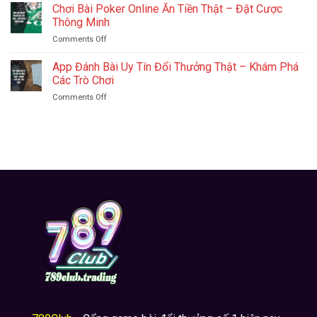
Chơi
Chơi Bài Poker Online Ăn Tiền Thật – Đặt Cược
Trợ
Gia
Bài
24/7
Thông Minh
Ngay
Tiến
Với
Comments Off
on
Lên
Bảo
Chơi
Luôn
Mật
Bài
App Đánh Bài Uy Tín Đổi Thưởng Thật – Khám Phá
Thắng
Tối
Poker
–
Các Trò Chơi
Ưu
Online
Cách
Comments Off
on
Ăn
Đánh
App
Tiền
Bài
Đánh
Thật
Hiệu
Bài
–
Quả
Uy
Đặt
Tín
Cược
Đổi
Thông
Thưởng
Minh
Thật
–
Khám
Phá
Các
Trò
Chơi