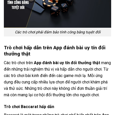
Các trò chơi phải đảm bảo tính công bằng tuyệt đối
Trò chơi hấp dẫn trên App đánh bài uy tín đổi
thưởng thật
Các trò chơi trên
App đánh bài uy tín đổi thưởng thật
mang
đến những trải nghiệm thú vị và hấp dẫn cho người chơi. Từ
các trò chơi bài kinh điển đến các game mới lạ. Mỗi ứng
dụng đều cung cấp nhiều lựa chọn để người chơi khám phá
và thử sức. Những trò chơi này không chỉ đơn thuần giải trí
mà còn mang lại cơ hội đổi thưởng lớn cho người chơi.
Trò chơi Baccarat hấp dẫn