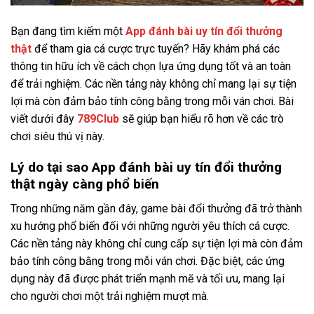
Bạn đang tìm kiếm một
App đánh bài uy tín đổi thưởng
thật
để tham gia cá cược trực tuyến? Hãy khám phá các
thông tin hữu ích về cách chọn lựa ứng dụng tốt và an toàn
để trải nghiệm. Các nền tảng này không chỉ mang lại sự tiện
lợi mà còn đảm bảo tính công bằng trong mỗi ván chơi. Bài
viết dưới đây
789Club
sẽ giúp bạn hiểu rõ hơn về các trò
chơi siêu thú vị này.
Lý do tại sao App đánh bài uy tín đổi thưởng
thật ngày càng phổ biến
Trong những năm gần đây, game bài đổi thưởng
đã trở thành
xu hướng phổ biến đối với những người yêu thích cá cược.
Các nền tảng này không chỉ cung cấp sự tiện lợi mà còn đảm
bảo tính công bằng trong mỗi ván chơi. Đặc biệt, các ứng
dụng này đã được phát triển mạnh mẽ và tối ưu, mang lại
cho người chơi một trải nghiệm mượt mà.