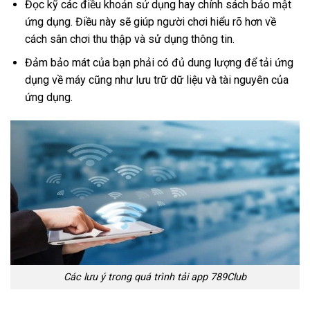
Đọc kỹ các điều khoản sử dụng hay chính sách bảo mật
ứng dụng. Điều này sẽ giúp người chơi hiểu rõ hơn về
cách sân chơi thu thập và sử dụng thông tin.
Đảm bảo mát của bạn phải có đủ dung lượng để tải ứng
dụng về máy cũng như lưu trữ dữ liệu và tài nguyên của
ứng dụng.
Các lưu ý trong quá trình tải app 789Club