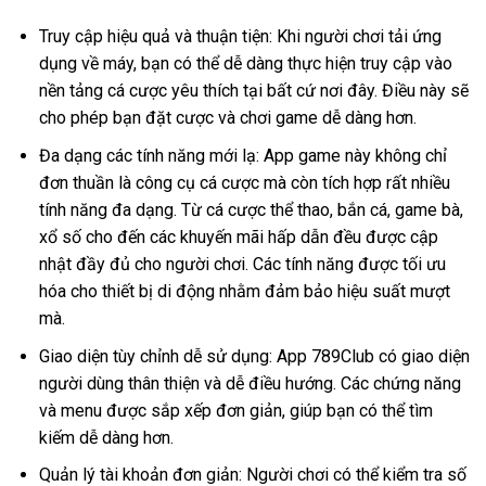
Truy cập hiệu quả và thuận tiện: Khi người chơi tải ứng
dụng về máy, bạn có thể dễ dàng thực hiện truy cập vào
nền tảng cá cược yêu thích tại bất cứ nơi đây. Điều này sẽ
cho phép bạn đặt cược và chơi game dễ dàng hơn.
Đa dạng các tính năng mới lạ: App game này không chỉ
đơn thuần là công cụ cá cược mà còn tích hợp rất nhiều
tính năng đa dạng. Từ cá cược thể thao, bắn cá, game bà,
xổ số cho đến các khuyến mãi hấp dẫn đều được cập
nhật đầy đủ cho người chơi. Các tính năng được tối ưu
hóa cho thiết bị di động nhằm đảm bảo hiệu suất mượt
mà.
Giao diện tùy chỉnh dễ sử dụng: App 789Club có giao diện
người dùng thân thiện và dễ điều hướng. Các chứng năng
và menu được sắp xếp đơn giản, giúp bạn có thể tìm
kiếm dễ dàng hơn.
Quản lý tài khoản đơn giản: Người chơi có thể kiểm tra số