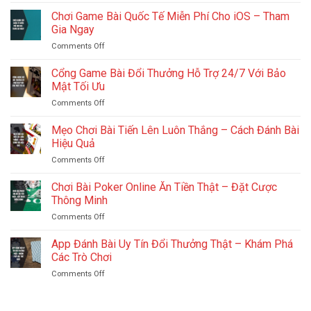
Game
Offline
Chơi
Bài
Chơi Game Bài Quốc Tế Miễn Phí Cho iOS – Tham
Miễn
An
Dân
Phí
Gia Ngay
Tâm
Gian
Cho
Comments Off
on
Việt
Game
Chơi
Nam
Thủ
Game
Cổng Game Bài Đổi Thưởng Hỗ Trợ 24/7 Với Bảo
Online
Cá
Bài
–
Mật Tối Ưu
Cược
Quốc
Giải
Comments Off
on
Tế
Trí
Cổng
Miễn
Thú
Game
Mẹo Chơi Bài Tiến Lên Luôn Thắng – Cách Đánh Bài
Phí
Vị
Bài
Cho
Hiệu Quả
Tại
Đổi
iOS
789Club
Comments Off
on
Thưởng
–
Mẹo
Hỗ
Tham
Chơi
Chơi Bài Poker Online Ăn Tiền Thật – Đặt Cược
Trợ
Gia
Bài
24/7
Thông Minh
Ngay
Tiến
Với
Comments Off
on
Lên
Bảo
Chơi
Luôn
Mật
Bài
App Đánh Bài Uy Tín Đổi Thưởng Thật – Khám Phá
Thắng
Tối
Poker
–
Các Trò Chơi
Ưu
Online
Cách
Comments Off
on
Ăn
Đánh
App
Tiền
Bài
Đánh
Thật
Hiệu
Bài