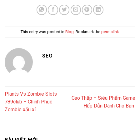
This entry was posted in
Blog
. Bookmark the
permalink
.
SEO
Plants Vs Zombie Slots
Cao Thấp – Siêu Phẩm Game
789club – Chinh Phục
Hấp Dẫn Dành Cho Bạn
Zombie xấu xí
BÀI VIẾT MỚI