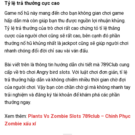
Tỷ lệ trả thưởng cực cao
Game nổ hũ này mang đến cho bạn không gian chơi game
hấp dẫn mà còn giúp bạn thu được nguồn lợi nhuận khủng.
Tỷ lệ trả thưởng của trò chơi rất cao chứng tỏ tỉ lệ thắng
cược của người chơi cũng sẽ rất cao, bên cạnh đó phần
thưởng nổ hũ khủng nhất là jackpot cũng sẽ giúp người chơi
nhanh chóng đổi đời chỉ sau vài ván đấu.
Bài viết trên là thông tin hướng dẫn chi tiết mà 789Club cung
cấp về trò chơi Angry bird slots. Với luật chơi đơn giản, tỉ lệ
trả thưởng hấp dẫn và không chiếm nhiều thời gian chờ đợi
của người chơi. Vậy bạn còn chần chờ gì mà không nhanh tay
trải nghiệm và đăng ký tài khoản để khám phá các phần
thưởng ngay.
Xem thêm:
Plants Vs Zombie Slots 789club – Chinh Phục
Zombie xấu xí