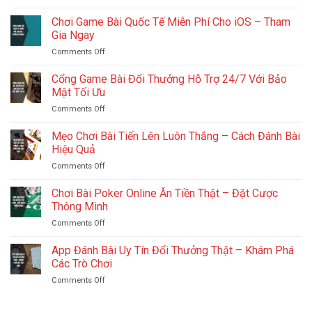
Game
Offline
Chơi
Bài
Chơi Game Bài Quốc Tế Miễn Phí Cho iOS – Tham
Miễn
An
Dân
Phí
Gia Ngay
Tâm
Gian
Cho
Comments Off
on
Việt
Game
Chơi
Nam
Thủ
Game
Cổng Game Bài Đổi Thưởng Hỗ Trợ 24/7 Với Bảo
Online
Cá
Bài
–
Mật Tối Ưu
Cược
Quốc
Giải
Comments Off
on
Tế
Trí
Cổng
Miễn
Thú
Game
Mẹo Chơi Bài Tiến Lên Luôn Thắng – Cách Đánh Bài
Phí
Vị
Bài
Cho
Hiệu Quả
Tại
Đổi
iOS
789Club
Comments Off
on
Thưởng
–
Mẹo
Hỗ
Tham
Chơi
Chơi Bài Poker Online Ăn Tiền Thật – Đặt Cược
Trợ
Gia
Bài
24/7
Thông Minh
Ngay
Tiến
Với
Comments Off
on
Lên
Bảo
Chơi
Luôn
Mật
Bài
App Đánh Bài Uy Tín Đổi Thưởng Thật – Khám Phá
Thắng
Tối
Poker
–
Các Trò Chơi
Ưu
Online
Cách
Comments Off
on
Ăn
Đánh
App
Tiền
Bài
Đánh
Thật
Hiệu