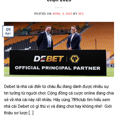
POSTED ON
APRIL 9, 2025
BY
SEO
09
Apr
Debet là nhà cái đến từ châu Âu đang dành được nhiều sự
tin tưởng từ người chơi. Cộng đồng cá cược online đang chia
sẻ về nhà cái này rất nhiều. Hãy cùng 789club tìm hiểu xem
nhà cái Debet có gì thú vị và đáng chơi hay không nhé! Giới
thiệu sơ lược […]