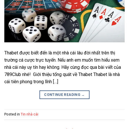
Thabet được biết đến là một nhà cái lâu đời nhất trên thị
trường cá cược trực tuyến. Nếu anh em muốn tìm hiểu xem
nhà cái này uy tín hay không. Hãy cùng đọc qua bài viết của
789Club nhé! Giới thiệu tổng quát về Thabet Thabet là nhà
cái tiên phong trong lĩnh […]
CONTINUE READING
→
Posted in
Tin nhà cái