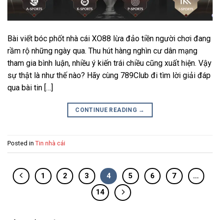
Bài viết bóc phốt nhà cái XO88 lừa đảo tiền người chơi đang
rầm rộ những ngày qua. Thu hút hàng nghìn cư dân mạng
tham gia bình luận, nhiều ý kiến trái chiều cũng xuất hiện. Vậy
sự thật là như thế nào? Hãy cùng 789Club đi tìm lời giải đáp
qua bài tin […]
CONTINUE READING
→
Posted in
Tin nhà cái
1
2
3
4
5
6
7
…
14