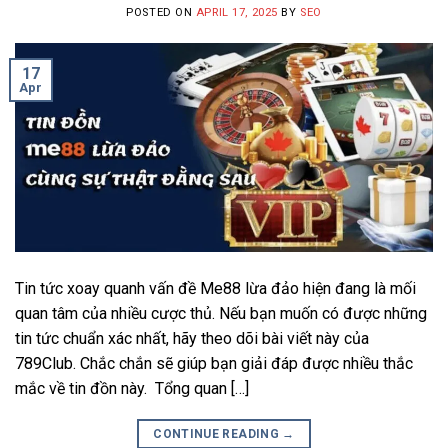
POSTED ON
APRIL 17, 2025
BY
SEO
17
Apr
Tin tức xoay quanh vấn đề Me88 lừa đảo hiện đang là mối
quan tâm của nhiều cược thủ. Nếu bạn muốn có được những
tin tức chuẩn xác nhất, hãy theo dõi bài viết này của
789Club. Chắc chắn sẽ giúp bạn giải đáp được nhiều thắc
mắc về tin đồn này. Tổng quan […]
CONTINUE READING
→