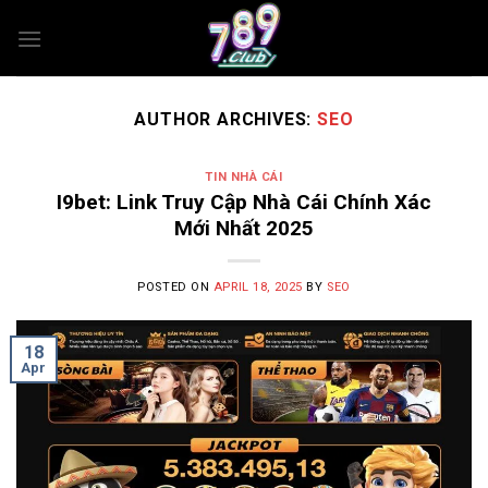
Skip
to
content
AUTHOR ARCHIVES:
SEO
TIN NHÀ CÁI
I9bet: Link Truy Cập Nhà Cái Chính Xác
Mới Nhất 2025
POSTED ON
APRIL 18, 2025
BY
SEO
18
Apr