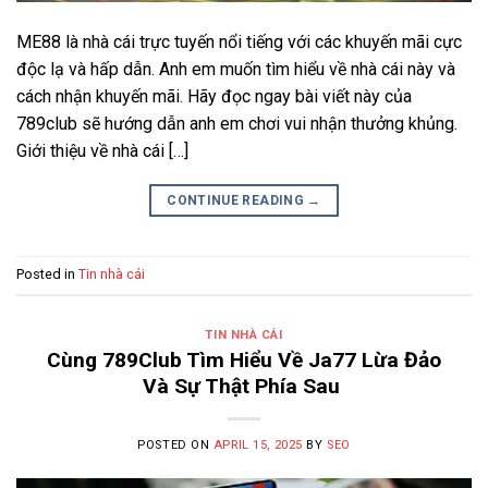
ME88 là nhà cái trực tuyến nổi tiếng với các khuyến mãi cực
độc lạ và hấp dẫn. Anh em muốn tìm hiểu về nhà cái này và
cách nhận khuyến mãi. Hãy đọc ngay bài viết này của
789club sẽ hướng dẫn anh em chơi vui nhận thưởng khủng.
Giới thiệu về nhà cái […]
CONTINUE READING
→
Posted in
Tin nhà cái
TIN NHÀ CÁI
Cùng 789Club Tìm Hiểu Về Ja77 Lừa Đảo
Và Sự Thật Phía Sau
POSTED ON
APRIL 15, 2025
BY
SEO